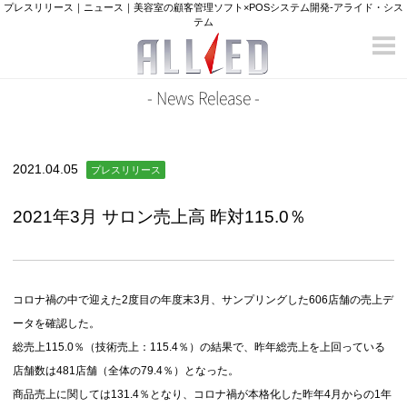
プレスリリース｜ニュース｜美容室の顧客管理ソフト×POSシステム開発-アライド・シス
テム
TOP
- News Release -
NEWS
会社概要
2021.04.05
プレスリリース
製品ページ
2021年3月 サロン売上高 昨対115.0％
POS Labo
採用情報
社内イベント
コロナ禍の中で迎えた2度目の年度末3月、サンプリングした606店舗の売上デ
資料請求
ータを確認した。
お問い合わせ
総売上115.0％（技術売上：115.4％）の結果で、昨年総売上を上回っている
店舗数は481店舗（全体の79.4％）となった。
商品売上に関しては131.4％となり、コロナ禍が本格化した昨年4月からの1年